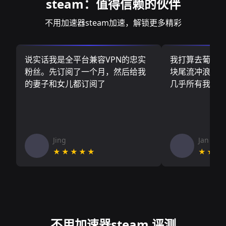
steam：值得信赖的伙伴
不用加速器steam加速，解锁更多精彩
说实话我是全平台兼容VPN的忠实
我打算去葡萄
粉丝。先订阅了一个月，然后给我
块尾流冲浪板.
的妻子和女儿都订阅了
几乎所有我需
Jing
Jan V
★★★★★
★★★
不用加速器steam 评测